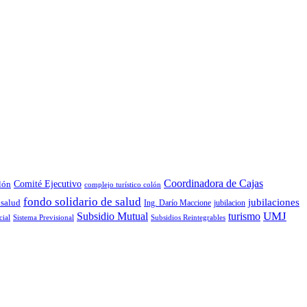
Coordinadora de Cajas
lón
Comité Ejecutivo
complejo turístico colón
fondo solidario de salud
jubilaciones
 salud
Ing. Darío Maccione
jubilacion
turismo
UMJ
Subsidio Mutual
Subsidios Reintegrables
cial
Sistema Previsional