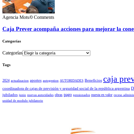
Agencia Mots
/
0 Comments
Caja Prever acompaña acciones para mejorar la conec
Categorías
Categorías
Tags
caja pre
2024
aportes
Beneficios
actualizacion
autogestion
AUTORIDADES
D
coordinadora de cajas de previsión y seguridad social de la república argentina
pago
jubilados
obras
puesta en valor
junio
nuevas autoridades
pensionados
receso adminis
unidad de modulo jubilatorio