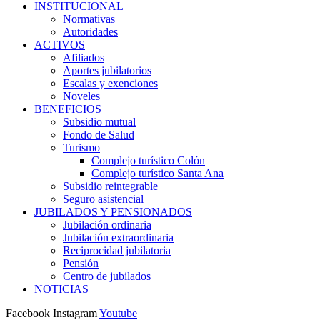
INSTITUCIONAL
Normativas
Autoridades
ACTIVOS
Afiliados
Aportes jubilatorios
Escalas y exenciones
Noveles
BENEFICIOS
Subsidio mutual
Fondo de Salud
Turismo
Complejo turístico Colón
Complejo turístico Santa Ana
Subsidio reintegrable
Seguro asistencial
JUBILADOS Y PENSIONADOS
Jubilación ordinaria
Jubilación extraordinaria
Reciprocidad jubilatoria
Pensión
Centro de jubilados
NOTICIAS
Facebook
Instagram
Youtube