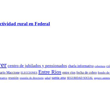
tividad rural en Federal
ver
centro de jubilados y pensionados
charla informativa
co
cobertura
Entre Rios
arío Maccione
entre ríos
fecha de cobro
fondo de
ELECCIONES
santa ana
reunión
trativo
reunión de directorio
salud
SEGURIDAD SOCIAL
seguro asisten