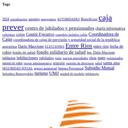
Tags
caja
2024
aportes
Beneficios
actualizacion
autogestion
AUTORIDADES
prever
centro de jubilados y pensionados
charla informativa
Coordinadora de
colón
Comité Ejecutivo
cobertura
complejo turístico colón
Cajas
coordinadora de cajas de previsión y seguridad social de la república
Entre Rios
Darío Maccione
entre ríos
fecha de
argentina
ELECCIONES
fondo solidario de salud
cobro
fondo de salud
Ing. Darío Maccione
jubilaciones
pago
jubilacion
jubilados
obras
junio
nuevas autoridades
pensionados
santa ana
puesta en valor
reunión
receso administrativo
reunión de directorio
salud
Subsidio Mutual
SEGURIDAD SOCIAL
seguro asistencial
Sistema Previsional
turismo
UMJ
Subsidios Reintegrables
unidad de modulo jubilatorio