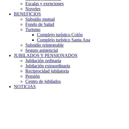
Escalas y exenciones
Noveles
BENEFICIOS
Subsidio mutual
Fondo de Salud
Turismo
Complejo turístico Colón
Complejo turístico Santa Ana
Subsidio reintegrable
Seguro asistencial
JUBILADOS Y PENSIONADOS
Jubilación ordinaria
Jubilación extraordinaria
Reciprocidad jubilatoria
Pensión
Centro de jubilados
NOTICIAS