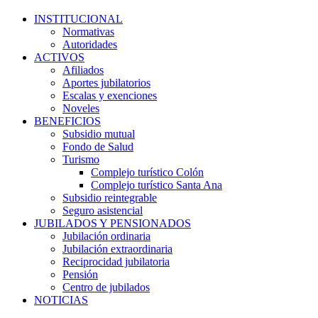
INSTITUCIONAL
Normativas
Autoridades
ACTIVOS
Afiliados
Aportes jubilatorios
Escalas y exenciones
Noveles
BENEFICIOS
Subsidio mutual
Fondo de Salud
Turismo
Complejo turístico Colón
Complejo turístico Santa Ana
Subsidio reintegrable
Seguro asistencial
JUBILADOS Y PENSIONADOS
Jubilación ordinaria
Jubilación extraordinaria
Reciprocidad jubilatoria
Pensión
Centro de jubilados
NOTICIAS