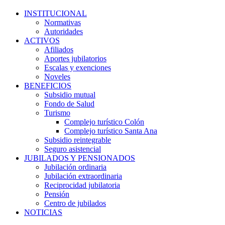
INSTITUCIONAL
Normativas
Autoridades
ACTIVOS
Afiliados
Aportes jubilatorios
Escalas y exenciones
Noveles
BENEFICIOS
Subsidio mutual
Fondo de Salud
Turismo
Complejo turístico Colón
Complejo turístico Santa Ana
Subsidio reintegrable
Seguro asistencial
JUBILADOS Y PENSIONADOS
Jubilación ordinaria
Jubilación extraordinaria
Reciprocidad jubilatoria
Pensión
Centro de jubilados
NOTICIAS