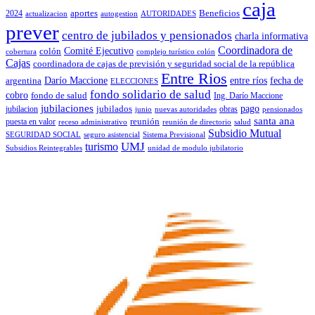
caja
2024
aportes
Beneficios
actualizacion
autogestion
AUTORIDADES
prever
centro de jubilados y pensionados
charla informativa
Coordinadora de
colón
Comité Ejecutivo
cobertura
complejo turístico colón
Cajas
coordinadora de cajas de previsión y seguridad social de la república
Entre Rios
Darío Maccione
entre ríos
fecha de
argentina
ELECCIONES
fondo solidario de salud
cobro
fondo de salud
Ing. Darío Maccione
jubilaciones
pago
jubilacion
jubilados
obras
junio
nuevas autoridades
pensionados
santa ana
puesta en valor
reunión
receso administrativo
reunión de directorio
salud
Subsidio Mutual
SEGURIDAD SOCIAL
seguro asistencial
Sistema Previsional
turismo
UMJ
Subsidios Reintegrables
unidad de modulo jubilatorio