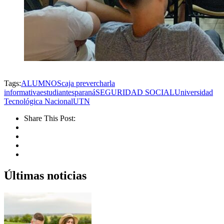
Tags:
ALUMNOS
caja prever
charla
informativa
estudiantes
paraná
SEGURIDAD SOCIAL
Universidad
Tecnológica Nacional
UTN
Share This Post:
Últimas noticias