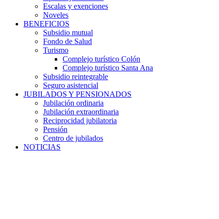
Escalas y exenciones
Noveles
BENEFICIOS
Subsidio mutual
Fondo de Salud
Turismo
Complejo turístico Colón
Complejo turístico Santa Ana
Subsidio reintegrable
Seguro asistencial
JUBILADOS Y PENSIONADOS
Jubilación ordinaria
Jubilación extraordinaria
Reciprocidad jubilatoria
Pensión
Centro de jubilados
NOTICIAS