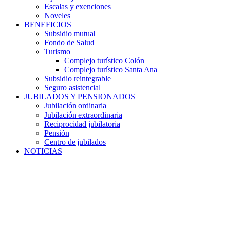
Escalas y exenciones
Noveles
BENEFICIOS
Subsidio mutual
Fondo de Salud
Turismo
Complejo turístico Colón
Complejo turístico Santa Ana
Subsidio reintegrable
Seguro asistencial
JUBILADOS Y PENSIONADOS
Jubilación ordinaria
Jubilación extraordinaria
Reciprocidad jubilatoria
Pensión
Centro de jubilados
NOTICIAS