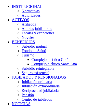
INSTITUCIONAL
Normativas
Autoridades
ACTIVOS
Afiliados
Aportes jubilatorios
Escalas y exenciones
Noveles
BENEFICIOS
Subsidio mutual
Fondo de Salud
Turismo
Complejo turístico Colón
Complejo turístico Santa Ana
Subsidio reintegrable
Seguro asistencial
JUBILADOS Y PENSIONADOS
Jubilación ordinaria
Jubilación extraordinaria
Reciprocidad jubilatoria
Pensión
Centro de jubilados
NOTICIAS