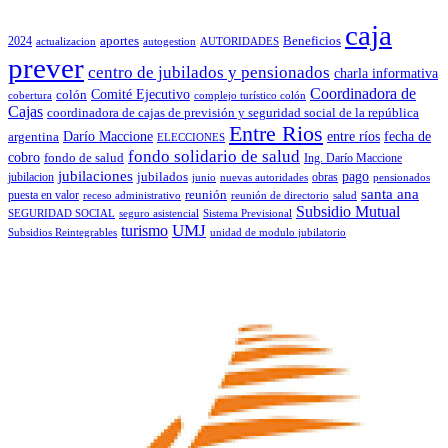
caja
2024
aportes
Beneficios
actualizacion
autogestion
AUTORIDADES
prever
centro de jubilados y pensionados
charla informativa
Coordinadora de
colón
Comité Ejecutivo
cobertura
complejo turístico colón
Cajas
coordinadora de cajas de previsión y seguridad social de la república
Entre Rios
Darío Maccione
entre ríos
fecha de
argentina
ELECCIONES
fondo solidario de salud
cobro
fondo de salud
Ing. Darío Maccione
jubilaciones
pago
jubilacion
jubilados
obras
junio
nuevas autoridades
pensionados
santa ana
puesta en valor
reunión
receso administrativo
reunión de directorio
salud
Subsidio Mutual
SEGURIDAD SOCIAL
seguro asistencial
Sistema Previsional
turismo
UMJ
Subsidios Reintegrables
unidad de modulo jubilatorio