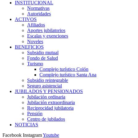
INSTITUCIONAL
Normativas
Autoridades
ACTIVOS
Afiliados
Aportes jubilatorios
Escalas y exenciones
Noveles
BENEFICIOS
Subsidio mutual
Fondo de Salud
Turismo
Complejo turístico Colón
Complejo turístico Santa Ana
Subsidio reintegrable
Seguro asistencial
JUBILADOS Y PENSIONADOS
Jubilación ordinaria
Jubilación extraordinaria
Reciprocidad jubilatoria
Pensión
Centro de jubilados
NOTICIAS
Facebook
Instagram
Youtube