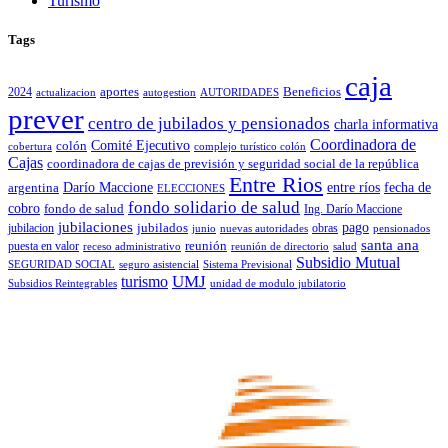
Turismo
Tags
caja
2024
aportes
Beneficios
actualizacion
autogestion
AUTORIDADES
prever
centro de jubilados y pensionados
charla informativa
Coordinadora de
colón
Comité Ejecutivo
cobertura
complejo turístico colón
Cajas
coordinadora de cajas de previsión y seguridad social de la república
Entre Rios
Darío Maccione
entre ríos
fecha de
argentina
ELECCIONES
fondo solidario de salud
cobro
fondo de salud
Ing. Darío Maccione
jubilaciones
pago
jubilacion
jubilados
obras
junio
nuevas autoridades
pensionados
santa ana
puesta en valor
reunión
receso administrativo
reunión de directorio
salud
Subsidio Mutual
SEGURIDAD SOCIAL
seguro asistencial
Sistema Previsional
turismo
UMJ
Subsidios Reintegrables
unidad de modulo jubilatorio