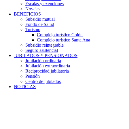
Escalas y exenciones
Noveles
BENEFICIOS
Subsidio mutual
Fondo de Salud
Turismo
Complejo turístico Colón
Complejo turístico Santa Ana
Subsidio reintegrable
Seguro asistencial
JUBILADOS Y PENSIONADOS
Jubilación ordinaria
Jubilación extraordinaria
Reciprocidad jubilatoria
Pensión
Centro de jubilados
NOTICIAS