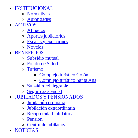
INSTITUCIONAL
Normativas
Autoridades
ACTIVOS
Afiliados
Aportes jubilatorios
Escalas y exenciones
Noveles
BENEFICIOS
Subsidio mutual
Fondo de Salud
Turismo
Complejo turístico Colón
Complejo turístico Santa Ana
Subsidio reintegrable
Seguro asistencial
JUBILADOS Y PENSIONADOS
Jubilación ordinaria
Jubilación extraordinaria
Reciprocidad jubilatoria
Pensión
Centro de jubilados
NOTICIAS