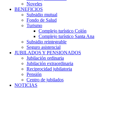
Noveles
BENEFICIOS
Subsidio mutual
Fondo de Salud
Turismo
Complejo turístico Colón
Complejo turístico Santa Ana
Subsidio reintegrable
Seguro asistencial
JUBILADOS Y PENSIONADOS
Jubilación ordinaria
Jubilación extraordinaria
Reciprocidad jubilatoria
Pensión
Centro de jubilados
NOTICIAS