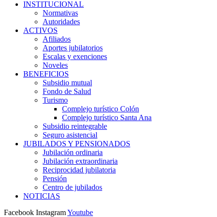
INSTITUCIONAL
Normativas
Autoridades
ACTIVOS
Afiliados
Aportes jubilatorios
Escalas y exenciones
Noveles
BENEFICIOS
Subsidio mutual
Fondo de Salud
Turismo
Complejo turístico Colón
Complejo turístico Santa Ana
Subsidio reintegrable
Seguro asistencial
JUBILADOS Y PENSIONADOS
Jubilación ordinaria
Jubilación extraordinaria
Reciprocidad jubilatoria
Pensión
Centro de jubilados
NOTICIAS
Facebook
Instagram
Youtube