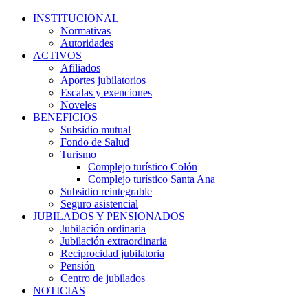
INSTITUCIONAL
Normativas
Autoridades
ACTIVOS
Afiliados
Aportes jubilatorios
Escalas y exenciones
Noveles
BENEFICIOS
Subsidio mutual
Fondo de Salud
Turismo
Complejo turístico Colón
Complejo turístico Santa Ana
Subsidio reintegrable
Seguro asistencial
JUBILADOS Y PENSIONADOS
Jubilación ordinaria
Jubilación extraordinaria
Reciprocidad jubilatoria
Pensión
Centro de jubilados
NOTICIAS