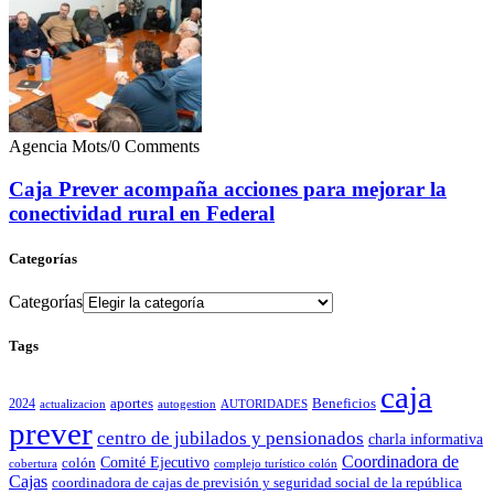
Agencia Mots
/
0 Comments
Caja Prever acompaña acciones para mejorar la
conectividad rural en Federal
Categorías
Categorías
Tags
caja
2024
aportes
Beneficios
actualizacion
autogestion
AUTORIDADES
prever
centro de jubilados y pensionados
charla informativa
Coordinadora de
colón
Comité Ejecutivo
cobertura
complejo turístico colón
Cajas
coordinadora de cajas de previsión y seguridad social de la república