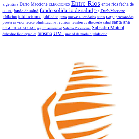
Entre Rios
Darío Maccione
entre ríos
fecha de
argentina
ELECCIONES
fondo solidario de salud
cobro
fondo de salud
Ing. Darío Maccione
jubilaciones
pago
jubilacion
jubilados
obras
junio
nuevas autoridades
pensionados
santa ana
puesta en valor
reunión
receso administrativo
reunión de directorio
salud
Subsidio Mutual
SEGURIDAD SOCIAL
seguro asistencial
Sistema Previsional
turismo
UMJ
Subsidios Reintegrables
unidad de modulo jubilatorio