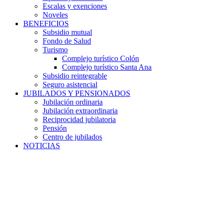
Escalas y exenciones
Noveles
BENEFICIOS
Subsidio mutual
Fondo de Salud
Turismo
Complejo turístico Colón
Complejo turístico Santa Ana
Subsidio reintegrable
Seguro asistencial
JUBILADOS Y PENSIONADOS
Jubilación ordinaria
Jubilación extraordinaria
Reciprocidad jubilatoria
Pensión
Centro de jubilados
NOTICIAS